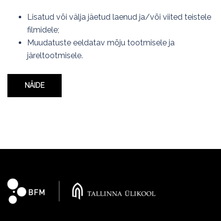
Lisatud või välja jäetud laenud ja/või viited teistele
filmidele;
Muudatuste eeldatav mõju tootmisele ja
järeltootmisele.
NÄIDE