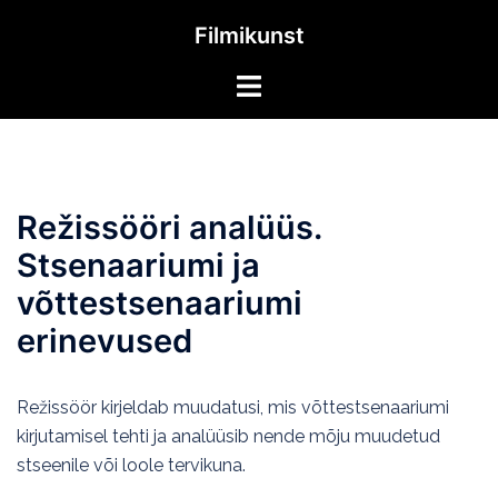
Skip
Filmikunst
to
content
Toggle
menu
Režissööri analüüs.
Stsenaariumi ja
võttestsenaariumi
erinevused
Režissöör kirjeldab muudatusi, mis võttestsenaariumi
kirjutamisel tehti ja analüüsib nende mõju muudetud
stseenile või loole tervikuna.