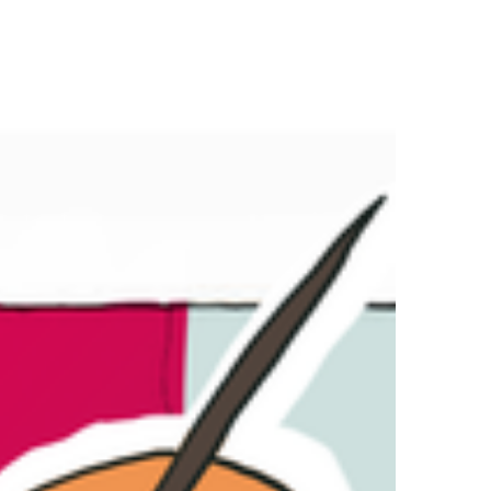
ideod
Lavastusprojekt
Koomiks
Terminibaas