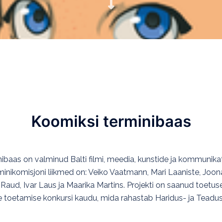
Koomiksi terminibaas
baas on valminud Balti filmi, meedia, kunstide ja kommunikat
minikomisjoni liikmed on: Veiko Vaatmann, Mari Laaniste, Joon
m Raud, Ivar Laus ja Maarika Martins. Projekti on saanud toetuse
e toetamise konkursi kaudu, mida rahastab Haridus- ja Tead