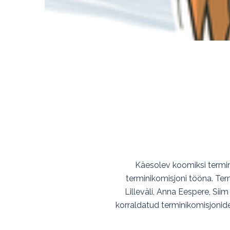
Käesolev koomiksi termini
terminikomisjoni tööna. Ter
Lilleväli, Anna Eespere, Sii
korraldatud terminikomisjonid