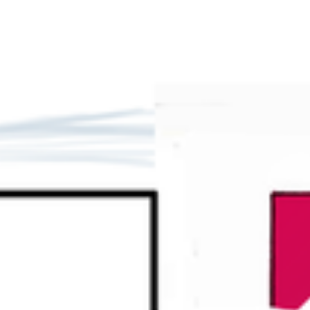
Esileht
Filmileht
Tudengifilmid
Filmiõpik
Õppev
SuperNova kino
Login
Register Btn