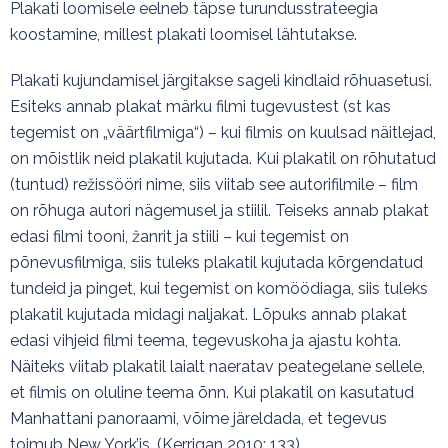
Plakati loomisele eelneb täpse turundusstrateegia
koostamine, millest plakati loomisel lähtutakse.
Plakati kujundamisel järgitakse sageli kindlaid rõhuasetusi.
Esiteks annab plakat märku filmi tugevustest (st kas
tegemist on „väärtfilmiga“) – kui filmis on kuulsad näitlejad,
on mõistlik neid plakatil kujutada. Kui plakatil on rõhutatud
(tuntud) režissööri nime, siis viitab see autorifilmile – film
on rõhuga autori nägemusel ja stiilil. Teiseks annab plakat
edasi filmi tooni, žanrit ja stiili – kui tegemist on
põnevusfilmiga, siis tuleks plakatil kujutada kõrgendatud
tundeid ja pinget, kui tegemist on komöödiaga, siis tuleks
plakatil kujutada midagi naljakat. Lõpuks annab plakat
edasi vihjeid filmi teema, tegevuskoha ja ajastu kohta.
Näiteks viitab plakatil laialt naeratav peategelane sellele,
et filmis on oluline teema õnn. Kui plakatil on kasutatud
Manhattani panoraami, võime järeldada, et tegevus
toimub New York’is. (Kerrigan 2010: 133)