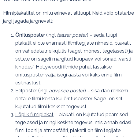
Filmiplakatitel on mitu erinevat alltüüpi. Neid võib otstarbe
järgi jagada järgnevalt:
Õrritusposter
(ingl
teaser poster
) – seda tüüpi
plakatil ei ole enamasti filmitegijate nimesid, plakatil
on vähedetailne kujutis (sageli mõnest tegelasest) ja
sellele on sageli märgitud kuupäev või sõnad „varsti
kinodes“. Hollywoodi filmide puhul lastakse
õrritusposter välja isegi aasta või kaks enne filmi
esilinastust.
Eelposter
(ingl
advance poster
) – sisaldab rohkem
detaile filmi kohta kui õrritusposter. Sageli on sel
kujutatud filmi keskset tegevust.
Lõplik filmiplakat
– plakatil on kujutatud peamised
tegelased ja mingi keskne tegevus, mis annab edasi
filmi tooni ja atmosfääri, plakatil on filmitegijate