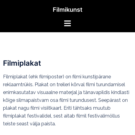
Filmikunst
Filmiplakat
Filmiplakat (ehk filmiposter) on filmi kunstipärane
reklaamtrükis. Plakat on treileri kõrval filmi turundamisel
enimkasutatav visuaalne materjal ja tänavapildis kindlasti
kõige silmapaistvam osa filmi turundusest. Seepärast on
plakat nagu filmi visiitkaart. Eriti tähtsaks muutub
filmiplakat festivalidel, sest aitab filmil festivalimöllus
teiste seast välja paista.