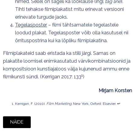
nimed. Sellel on sageli ka lööklause (ingl
tag line
).
Tihti tehakse filmiplakatist mitu erinevat versiooni
erinevate turgude jaoks.
Tegelasposter
– filmi tähtsamatele tegelastele
loodud plakat. Tegelasposter võib olla kasutusel nii
õrrituspostrina kui ka lõpliku filmiplakatina.
Filmiplakateid saab eristada ka stiili järgi. Samas on
plakatite loomisel enimkasutatud värvikombinatsioonid ja
kompositsioon kunstiajaloos välja kujunenud ammu enne
1
filmikunsti sündi. (Kerrigan 2017: 133
)
Mirjam Korsten
Kerrigan, F. (2010).
Film Marketing.
New York, Oxford: Elsevier.
↩︎
NÄIDE