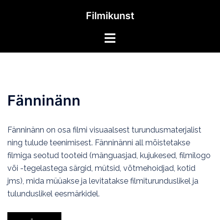
Skip
Filmikunst
to
content
Toggle
menu
Fänninänn
Fänninänn on osa filmi visuaalsest turundusmaterjalist
ning tulude teenimisest. Fänninänni all mõistetakse
filmiga seotud tooteid (mänguasjad, kujukesed, filmilogo
või -tegelastega särgid, mütsid, võtmehoidjad, kotid
jms), mida müüakse ja levitatakse filmiturunduslikel ja
tulunduslikel eesmärkidel.