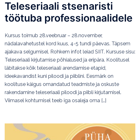
Teleseriaali stsenaristi
töötuba professionaalidele
Kursus toimub 28.veebruar – 28.november,
nädalavahetustel kord kuus, 4-5 tundi päevas. Täpsem
ajakava selgumisel. Rohkem infot leiad SIIT. Kursuse sisu:
Teleseriaali kirjutamise põhialused ja eripära. Koolitusel
läbitakse kõik teleseriaali arendamise etapid,
ideekavandist kuni piloodi ja piiblini. Eesmärk on
koolituse käigus omandatud teadmiste ja oskuste
rakendamine teleseriaali piloodi ja piibli kirjutamisel.
Viimasel kohtumisel teeb iga osaleja oma […]