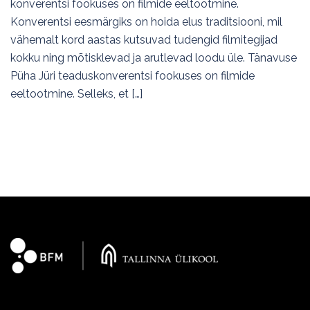
konverentsi fookuses on filmide eeltootmine.
Konverentsi eesmärgiks on hoida elus traditsiooni, mil
vähemalt kord aastas kutsuvad tudengid filmitegijad
kokku ning mõtisklevad ja arutlevad loodu üle. Tänavuse
Püha Jüri teaduskonverentsi fookuses on filmide
eeltootmine. Selleks, et […]